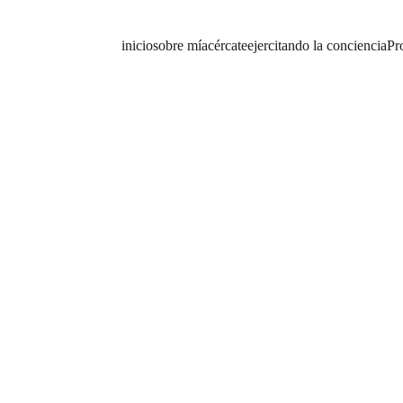
inicio
sobre mí
acércate
ejercitando la conciencia
Pr